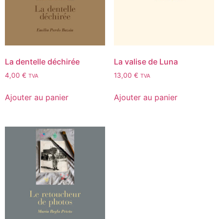
La dentelle déchirée
La valise de Luna
4,00
€
13,00
€
TVA
TVA
Ajouter au panier
Ajouter au panier